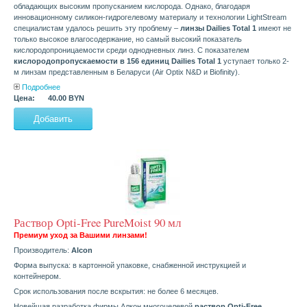
обладающих высоким пропусканием кислорода. Однако, благодаря
инновационному силикон-гидрогелевому материалу и технологии LightStream
специалистам удалось решить эту проблему –
линзы Dailies Total 1
имеют не
только высокое влагосодержание, но самый высокий показатель
кислородопроницаемости среди однодневных линз. С показателем
кислородопропускаемости в 156 единиц Dailies Total 1
уступает только 2-
м линзам представленным в Беларуси (Air Optix N&D и Biofinity).
Подробнее
Цена:
40.00 BYN
Раствор Opti-Free PureMoist 90 мл
Премиум уход за Вашими линзами!
Производитель:
Alcon
Форма выпуска: в картонной упаковке, снабженной инструкцией и
контейнером.
Срок использования после вскрытия: не более 6 месяцев.
Новейшая разработка фирмы Алкон многоцелевой
раствор Opti-Free