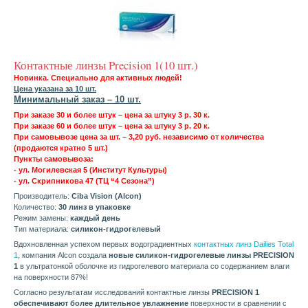
Контактные линзы Precision 1(10 шт.)
Новинка. Специально для активных людей!
Цена указана за 10 шт.
Минимальный заказ – 10 шт.
При заказе 30 и более штук – цена за штуку 3 р. 30 к.
При заказе 60 и более штук – цена за штуку 3 р. 20 к.
При самовывозе цена за шт. – 3,20 руб. независимо от количества
(продаются кратно 5 шт.)
Пункты самовывоза:
- ул. Могилевская 5 (Институт Культуры)
- ул. Скрипникова 47 (ТЦ “4 Сезона”)
Производитель:
Ciba Vision (Alcon)
Количество:
30 линз в упаковке
Режим замены:
каждый день
Тип материала:
силикон-гидрогелевый
Вдохновленная успехом первых водоградиентных
контактных линз Dailies Total
1
, компания Alcon создала
новые силикон-гидрогелевые линзы PRECISION
1
в ультратонкой оболочке из гидрогелевого материала со содержанием влаги
на поверхности 87%!
Согласно результатам исследований контактные линзы
PRECISION 1
обеспечивают более длительное увлажнение
поверхности в сравнении с