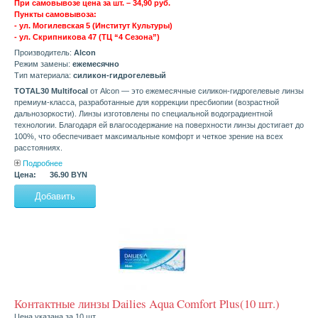
При самовывозе цена за шт. – 34,90 руб.
Пункты самовывоза:
- ул. Могилевская 5 (Институт Культуры)
- ул. Скрипникова 47 (ТЦ “4 Сезона”)
Производитель:
Alcon
Режим замены:
ежемесячно
Тип материала:
силикон-гидрогелевый
TOTAL30 Multifocal
от Alcon — это ежемесячные силикон-гидрогелевые линзы
премиум-класса, разработанные для коррекции пресбиопии (возрастной
дальнозоркости). Линзы изготовлены по специальной водоградиентной
технологии. Благодаря ей влагосодержание на поверхности линзы достигает до
100%, что обеспечивает максимальные комфорт и четкое зрение на всех
расстояниях.
Подробнее
Цена:
36.90 BYN
Контактные линзы Dailies Aqua Comfort Plus(10 шт.)
Цена указана за 10 шт.