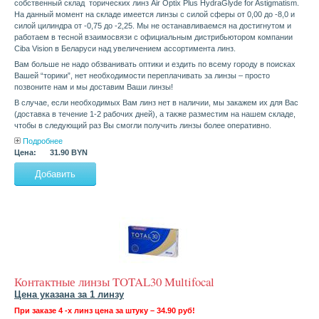
собственный склад торических линз Air Optix Plus HydraGlyde for Astigmatism.
На данный момент на складе имеется линзы с силой сферы от 0,00 до -8,0 и
силой цилиндра от -0,75 до -2,25. Мы не останавливаемся на достигнутом и
работаем в тесной взаимосвязи с официальным дистрибьютором компании
Ciba Vision в Беларуси над увеличением ассортимента линз.
Вам больше не надо обзванивать оптики и ездить по всему городу в поисках
Вашей “торики”, нет необходимости переплачивать за линзы – просто
позвоните нам и мы доставим Ваши линзы!
В случае, если необходимых Вам линз нет в наличии, мы закажем их для Вас
(доставка в течение 1-2 рабочих дней), а также разместим на нашем складе,
чтобы в следующий раз Вы смогли получить линзы более оперативно.
Подробнее
Цена:
31.90 BYN
Контактные линзы TOTAL30 Multifocal
Цена указана за 1 линзу
При заказе 4 -х линз цена за штуку – 34.90 руб!