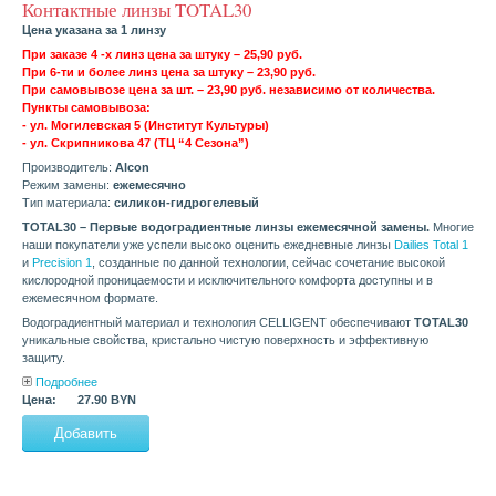
Контактные линзы TOTAL30
Цена указана за 1 линзу
При заказе 4 -х линз цена за штуку – 25,90 руб.
При 6-ти и более линз цена за штуку – 23,90 руб.
При самовывозе цена за шт. – 23,90 руб. независимо от количества.
Пункты самовывоза:
- ул. Могилевская 5 (Институт Культуры)
- ул. Скрипникова 47 (ТЦ “4 Сезона”)
Производитель:
Alcon
Режим замены:
ежемесячно
Тип материала:
силикон-гидрогелевый
TOTAL30 – Первые водоградиентные линзы ежемесячной замены.
Многие
наши покупатели уже успели высоко оценить ежедневные линзы
Dailies Total 1
и
Precision 1
, созданные по данной технологии, сейчас сочетание высокой
кислородной проницаемости и исключительного комфорта доступны и в
ежемесячном формате.
Водоградиентный материал и технология CELLIGENT обеспечивают
TOTAL30
уникальные свойства, кристально чистую поверхность и эффективную
защиту.
Подробнее
Цена:
27.90 BYN