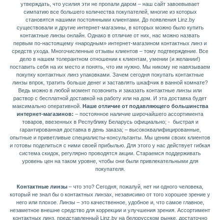
утверждать, что усилия эти не пропали даром – наш сайт завоевывает
симпатию все большего количества покупателей, многие из которых
становятся нашими постоянными клиентами. До появления Linz.by
существовали и другие интернет-магазины, в которых можно было купить
контактные линзы онлайн. Однако в отличие от них, нас можно назвать
первым по-настоящему «народным» интернет-магазином контактных линз и
средств ухода. Многочисленные отзывы клиентов – тому подтверждение. Все
дело в нашем толерантном отношении к клиентам, умении (и желании!)
поставить себя на их место и понять, что им нужно. Мы никому не навязываем
покупку контактных линз упаковками. Зачем сегодня покупать контактные
линзы впрок, тратить больше денег и заставлять шкафчик в ванной комнате?
Ведь можно в любой момент позвонить и заказать контактные линзы или
раствор с бесплатной доставкой на работу или на дом. И эта доставка будет
максимально оперативной.
Наше отличие от подавляющего большинства
интернет-магазинов:
– постоянное наличие широчайшего ассортимента
товаров, ввезенных в Республику Беларусь официально; - быстрая и
гарантированная доставка в день заказа; – высококвалифицированные,
опытные и приветливые специалисты-консультанты. Мы ценим своих клиентов
и готовы поделиться с ними своей прибылью. Для этого у нас действует гибкая
система скидок, регулярно проводятся акции. Стараемся поддерживать
уровень цен на таком уровне, чтобы они были привлекательными для
покупателя.
Контактные линзы
– что это? Сегодня, пожалуй, нет ни одного человека,
который не знал бы о контактных линзах, независимо от того хорошее зрение у
него или плохое. Линзы – это качественное, удобное и, что самое главное,
незаметное внешне средство для коррекции и улучшения зрения. Ассортимент
контактных линз, представленный Linz.by на белорусском рынке, достаточно