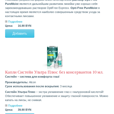
PureMoist
является дальнейшим развитием линейки уже хорошо себя
зарекомендовавших растворов OptiFree Express.
Opti-Free PureMoist
в
настоящее время является наиболее совершенным средством ухода за
контактными линзами.
Подробнее
Цена:
16.90 BYN
Капли Систейн Ультра Плюс без консервантов 10 мл.
Систейн – система для комфорта глаз!
Производитель:
Alcon
Срок использования после вскрытия:
3 месяца
Систейн Ультра Плюс
– экстра увлажнение глаз с гиалуроновой кислотой!
Обеспечивает повышенное увлажнение и защиту глазной поверхности. Можно
капать на линзы, не снимая.
Подробнее
Цена:
39.90 BYN