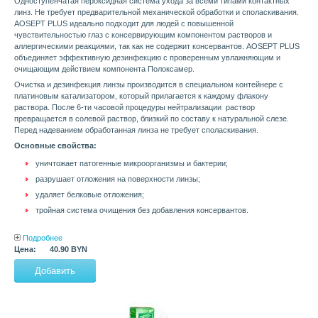
Одноступенчатая пероксидная система ухода за всеми типами контактных
линз. Не требует предварительной механической обработки и споласкивания.
AOSEPT PLUS идеально подходит для людей с повышенной
чувствительностью глаз с консервирующим компонентом растворов и
аллергическими реакциями, так как не содержит консервантов. AOSEPT PLUS
объединяет эффективную дезинфекцию с проверенным увлажняющим и
очищающим действием компонента Полоксамер.
Очистка и дезинфекция линзы производится в специальном контейнере с
платиновым катализатором, который прилагается к каждому флакону
раствора. После 6-ти часовой процедуры нейтрализации раствор
превращается в солевой раствор, близкий по составу к натуральной слезе.
Перед надеванием обработанная линза не требует споласкивания.
Основные свойства:
уничтожает патогенные микроорганизмы и бактерии;
разрушает отложения на поверхности линзы;
удаляет белковые отложения;
тройная система очищения без добавления консервантов.
Подробнее
Цена:
40.90 BYN