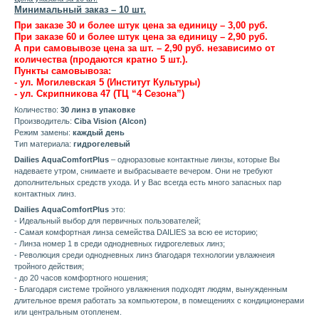
Минимальный заказ – 10 шт.
При заказе 30 и более штук цена за единицу – 3,00
руб
.
При заказе 60 и более штук цена за единицу – 2,90
руб
.
А при самовывозе цена за шт. – 2,90 руб. независимо от
количества (продаются кратно 5 шт.).
Пункты самовывоза:
- ул. Могилевская 5 (Институт Культуры)
- ул. Скрипникова 47 (ТЦ “4 Сезона”)
Количество:
30 линз в упаковке
Производитель:
Ciba Vision (Alcon)
Режим замены:
каждый день
Тип материала:
гидрогелевый
Dailies AquaСomfortPlus
– одноразовые контактные линзы, которые Вы
надеваете утром, снимаете и выбрасываете вечером. Они не требуют
дополнительных средств ухода. И у Вас всегда есть много запасных пар
контактных линз.
Dailies AquaComfortPlus
это:
- Идеальный выбор для первичных пользователей;
- Самая комфортная линза семейства DAILIES за всю ее историю;
- Линза номер 1 в среди однодневных гидрогелевых линз;
- Революция среди однодневных линз благодаря технологии увлажнеия
тройного действия;
- до 20 часов комфортного ношения;
- Благодаря системе тройного увлажнения подходят людям, вынужденным
длительное время работать за компьютером, в помещениях с кондиционерами
или центральным отопленем.