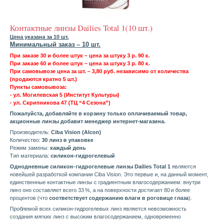
Контактные линзы Dailies Total 1(10 шт.)
Цена указана за 10 шт.
Минимальный заказ – 10 шт.
При заказе 30 и более штук – цена за штуку 3 р. 90 к.
При заказе 60 и более штук – цена за штуку 3 р. 80 к.
При самовывозе цена за шт. – 3,80 руб. независимо от количества
(продаются кратно 5 шт.)
Пункты самовывоза:
- ул. Могилевская 5 (Институт Культуры)
- ул. Скрипникова 47 (ТЦ “4 Сезона”)
Пожалуйста, добавляйте в корзину только оплачиваемый товар,
акционные линзы добавит менеджер интернет-магазина.
Производитель:
Ciba Vision (Alcon)
Количество:
30 линз в упаковке
Режим замены:
каждый день
Тип материала:
силикон-гидрогелевый
Однодневные силикон- гидрогелевые линзы Dailies Total 1
являются
новейшей разработкой компании Ciba Vision. Это первые и, на данный момент,
единственные контактные линзы с градиентным влагосодержанием: внутри
линз оно составляет всего 33 %, а на поверхности достигает 80 и более
процентов (что
соответствует содержанию влаги в роговице глаза
).
Проблемой всех силикон-гидрогелевых линз является невозможность
создания мягких линз с высоким влагосодержанием, одновременно