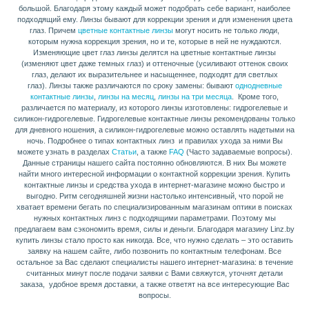
большой. Благодаря этому каждый может подобрать себе вариант, наиболее
подходящий ему. Линзы бывают для коррекции зрения и для изменения цвета
глаз. Причем
цветные контактные линзы
могут носить не только люди,
которым нужна коррекция зрения, но и те, которые в ней не нуждаются.
Изменяющие цвет глаз линзы делятся на цветные контактные линзы
(изменяют цвет даже темных глаз) и оттеночные (усиливают оттенок своих
глаз, делают их выразительнее и насыщеннее, подходят для светлых
глаз). Линзы также различаются по сроку замены: бывают
однодневные
контактные линзы
,
линзы на месяц
,
линзы на три месяца
. Кроме того,
различается по материалу, из которого линзы изготовлены: гидрогелевые и
силикон-гидрогелевые. Гидрогелевые контактные линзы рекомендованы только
для дневного ношения, а силикон-гидрогелевые можно оставлять надетыми на
ночь. Подробнее о типах контактных линз и правилах ухода за ними Вы
можете узнать в разделах
Статьи
, а также
FAQ
(Часто задаваемые вопросы).
Данные страницы нашего сайта постоянно обновляются. В них Вы можете
найти много интересной информации о контактной коррекции зрения. Купить
контактные линзы и средства ухода в интернет-магазине можно быстро и
выгодно. Ритм сегодняшней жизни настолько интенсивный, что порой не
хватает времени бегать по специализированным магазинам оптики в поисках
нужных контактных линз с подходящими параметрами. Поэтому мы
предлагаем вам сэкономить время, силы и деньги. Благодаря магазину Linz.by
купить линзы стало просто как никогда. Все, что нужно сделать – это оставить
заявку на нашем сайте, либо позвонить по контактным телефонам. Все
остальное за Вас сделают специалисты нашего интернет-магазина: в течение
считанных минут после подачи заявки с Вами свяжутся, уточнят детали
заказа, удобное время доставки, а также ответят на все интересующие Вас
вопросы.