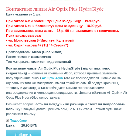
Контактные линзы Air Optix Plus HydraGlyde
Цена указана за 1 шт.
При заказе 4-х и более штук цена за единицу – 19.90 руб.
При заказе 6-ти и более штук цена за единицу – 18.90 руб.
При самовывозе цена за шт. – 18 р. 90 к. независимо от количества.
Пункты самовывоза:
- ул. Могилевская 5 (Институт Культуры)
- ул. Скрипникова 47 (ТЦ “4 Сезона”)
Производитель:
Alcon (Ciba Vision)
Режим замены:
ежемесячно
Тип материала:
силикон-гидрогелевый
Контактные линзы Air Optix Plus HydraGlyde (эйр оптикс плюс
гидроглайд)
– новинка от компании Alcon, которая призвана заменить
популярнейшие линзы
Air Optix Aqua
того же производителя. Новые линзы
сделаны из того же материала, имеют такой же самый радиус кривизны,
толщину и диаметр, а также обладают такими же показателями
влагосодержания и кислородопроницаемости. Цена на обычные Air Optix и Air
Optix Plus HydraGlyd сопоставима.
Возникает вопрос:
есть ли между ними разница и стоит ли попробовать
новинку?
Каждый должен решить сам, но мы считаем – стоит! Чуть ниже
расскажем почему.
Подробнее
Цена:
20.90 BYN