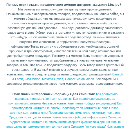
Почему стоит отдать предпочтение именно интернет-магазину Linz.by?
–
Мы реализуем только лучшие товары лучших производителей.
Ознакомившись с ассортиментом товаров, предлагаемых на нашем сайте, вы
можете убедиться, что мы предлагаем только лучшую продукцию от
известных мировых производителей, и, что самое главное – абсолютно
безопасную для вашего здоровья. – Мы осуществляем доставку заказанного
товара день в день. Убедитесь в этом сами – просто позвоните нам и закажите
что-нибудь. – Все контактные линзы и средства ухода за ними являются
подлинными и ввозятся на территорию Республики Беларусь
официально.Товар ввозится с соблюдением всех необходимых условий
хранения и транспортировки, и поставляется на наш склад официальными
дистрибьюторами продукции. Поэтому вы можете быть полностью уверены в
качестве и оригинальности приобретаемых в нашем интернет-магазине
товаров, в том, что вам не предложат подделку. Весь товар имеет длительный
срок годности. В данный момент мы осуществляем реализацию мягких
контактных линз и средств ухода за ними следующих производителей:
Bausch
& Lomb
,
Ciba Vision
,
Maxima Optics
,
Cooper Vision
,
Alcon
. Как видите, мы
доверяем только всемирно известным маркам, а вы можете довериться нам.
Полезная и интересная информация для клиентов:
Как правильно
надевать и снимать контактные линзы
Как правильно ухаживать за
контактными линзами
Что такое контактные линзы (общая информация)
Как
производятся контактные линзы
Производители контактных линз
Обзор
цветных контактных линз
Пероксидные системы очистки контактных линз
Средства по уходу за контактными линзами (общая информация)
Силикон-
гидрогелевые контактные линзы
Компьютерная диагностика зрения
Новые
возможности применения контактных линз
Синдром “сухого глаза”
Контактные