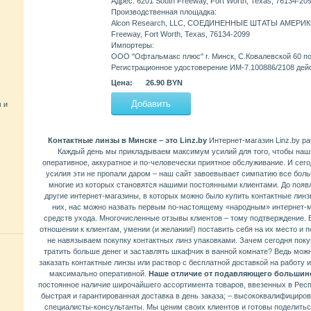
Адрес: 6201 South Freeway, Fort Worth, Texas, 76134-20
Производственная площадка:
Alcon Research, LLC, СОЕДИНЕННЫЕ ШТАТЫ АМЕРИКИ.
Freeway, Fort Worth, Texas, 76134-2099
Импортеры:
ООО "Офтальмакс плюс" г. Минск, С.Ковалевской 60 по
Регистрационное удостоверение ИМ-7.100886/2108 дей
Цена:
26.90 BYN
 и
Контактные линзы в Минске – это Linz.by
Интернет-магазин Linz.by ра
Каждый день мы прикладываем максимум усилий для того, чтобы наш
оперативное, аккуратное и по-человечески приятное обслуживание. И сег
усилия эти не пропали даром – наш сайт завоевывает симпатию все боль
многие из которых становятся нашими постоянными клиентами. До появл
другие интернет-магазины, в которых можно было купить контактные линз
них, нас можно назвать первым по-настоящему «народным» интернет-м
средств ухода. Многочисленные отзывы клиентов – тому подтверждение. 
отношении к клиентам, умении (и желании!) поставить себя на их место и 
не навязываем покупку контактных линз упаковками. Зачем сегодня поку
тратить больше денег и заставлять шкафчик в ванной комнате? Ведь мож
заказать контактные линзы или раствор с бесплатной доставкой на работу и
максимально оперативной.
Наше отличие от подавляющего большинс
постоянное наличие широчайшего ассортимента товаров, ввезенных в Рес
быстрая и гарантированная доставка в день заказа; – высококвалифициро
специалисты-консультанты. Мы ценим своих клиентов и готовы поделитьс