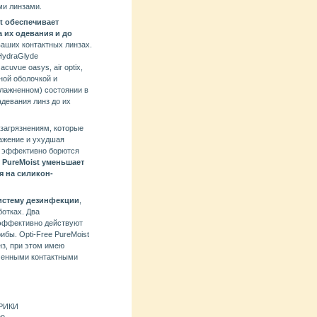
ми линзами.
t обеспечивает
 их одевания и до
ваших контактных линзах.
HydraGlyde
uvue oasys, air optix,
жной оболочкой и
влажненном) состоянии в
адевания линз до их
загрязнениям, которые
ражение и ухудшая
в эффективно борются
e PureMoist уменьшает
я на силикон-
систему дезинфекции
,
отках. Два
эффективно действуют
ибы. Opti-Free PureMoist
нз, при этом имею
менными контактными
ЕРИКИ