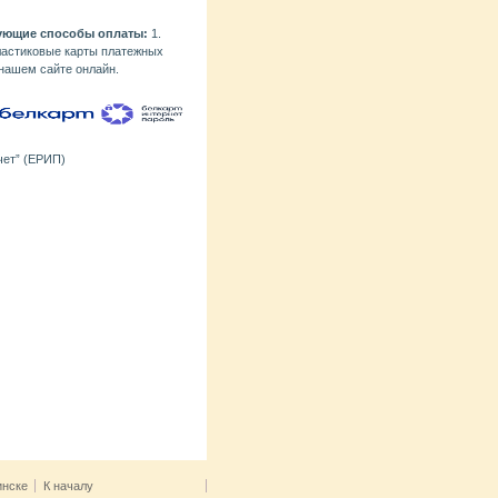
дующие способы оплаты:
1.
ластиковые карты платежных
 нашем сайте онлайн.
чет” (ЕРИП)
инске
К началу