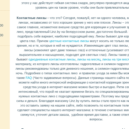
этого у нас действует гибкая система скидок, регулярно проводятся ак
уровень цен на таком уровне, чтобы они были привлекательны
Контактные линзы
– что это? Сегодня, пожалуй, нет ни одного человека, 
линзах, независимо от того хорошее зрение у него или плохое. Линзы – эт
300
самое главное, незаметное внешне средство для коррекции и улучшения з
линз, представленный Linz.by на белорусском рынке, достаточно большой
300
подобрать себе вариант, наиболее подходящий ему. Линзы бывают для кор
цвета глаз. Причем
цветные контактные линзы
могут носить не только л
зрения, но и те, которые в ней не нуждаются. Изменяющие цвет глаз линзы
линзы (изменяют цвет даже темных глаз) и оттеночные (усиливают отт
выразительнее и насыщеннее, подходят для светлых глаз). Линзы также 
бывают
однодневные контактные линзы
,
линзы на месяц
,
линзы на три мес
материалу, из которого линзы изготовлены: гидрогелевые и силикон-гидрог
линзы рекомендованы только для дневного ношения, а силикон-гидрогелев
ночь. Подробнее о типах контактных линз и правилах ухода за ними Вы мо
также
FAQ
(Часто задаваемые вопросы). Данные страницы нашего сайта по
можете найти много интересной информации о контактной коррекции зрени
средства ухода в интернет-магазине можно быстро и выгодно. Ритм с
интенсивный, что порой не хватает времени бегать по специализированн
нужных контактных линз с подходящими параметрами. Поэтому мы предл
силы и деньги. Благодаря магазину Linz.by купить линзы стало просто как ни
это оставить заявку на нашем сайте, либо позвонить по контактным тел
сделают специалисты нашего интернет-магазина: в течение считанных мин
свяжутся, уточнят детали заказа, удобное время доставки, а также отв
вопросы.