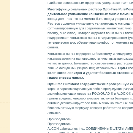
наиболее совершенным средством ухода за контактны
Многофункциональный раствор Opti-Free PureMois
длительное увлажнение контактных линз с момента
конца дня
- так что вы можете быть всегда уверены в 
Раствор содержит уникальную увлажняющую матрицу 
(оптимизированную для современных контактных линз: ac
biofinity, pure vision), которая окружает ваши линзы вла
поддерживает контактные линзы в гидратированном (у
течение всего дня, обеспечивая комфорт от момента н
снятия.
Контактные линзы подвержены белковому и липидному 
накапливаются на на поверхности линз, вызывая разд
четкость зрения. Большинство современных растворо
лишь с липидными (жировыми) отложениями.
Opti-Fre
количество липидов и удаляет белковые отложени
гидрогелевых линзах.
Opti-Free PureMoist содержит также проверенную 
хорошо зарекомендовавшую себя в предыдущих разраб
дезинфицирующих средства POLYQUAD ® и ALDOX ® 
против вредных микроорганизмов, включая бактерии, гр
активно дезинфицирует все типы мягких контактных ли
биосовместимую формулу, которая работает со совре
линзами.
Производитель:
Производитель:
ALCON Laboratories Inc., СОЕДИНЕННЫЕ ШТАТЫ АМ