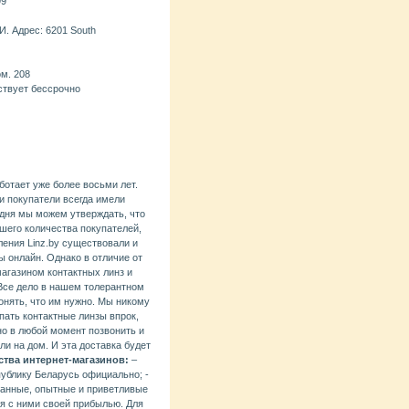
99
 Адрес: 6201 South
м. 208
ствует бессрочно
ботает уже более восьми лет.
и покупатели всегда имели
одня мы можем утверждать, что
шего количества покупателей,
ения Linz.by существовали и
ы онлайн. Однако в отличие от
агазином контактных линз и
Все дело в нашем толерантном
понять, что им нужно. Мы никому
пать контактные линзы впрок,
но в любой момент позвонить и
ли на дом. И эта доставка будет
тва интернет-магазинов:
–
публику Беларусь официально; -
ванные, опытные и приветливые
я с ними своей прибылью. Для