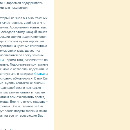
ции. Стараемся поддерживать
ми для покупателя.
который не знал бы о контактных
о качественное, удобное и, что
рения. Ассортимент контактных
. Благодаря этому каждый может
рекции зрения и для изменения
юди, которым нужна коррекция
 делятся на цветные контактные
енок своих глаз, делают их
различаются по сроку замены:
яца
. Кроме того, различается по
елевые. Гидрогелевые контактные
ые можно оставлять надетыми на
жете узнать в разделах
Статьи
, а
стоянно обновляются. В них Вы
я. Купить контактные линзы и
егодняшней жизни настолько
ым магазинам оптики в поисках
агаем вам сэкономить время,
когда. Все, что нужно сделать –
ефонам. Все остальное за Вас
ут после подачи заявки с Вами
етят на все интересующие Вас