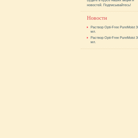
Будьте в курсе наших акций и
новостей. Подписывайтесь!
Новости
Раствор Opti-Free PureMoist 
мл.
Раствор Opti-Free PureMoist 
мл.