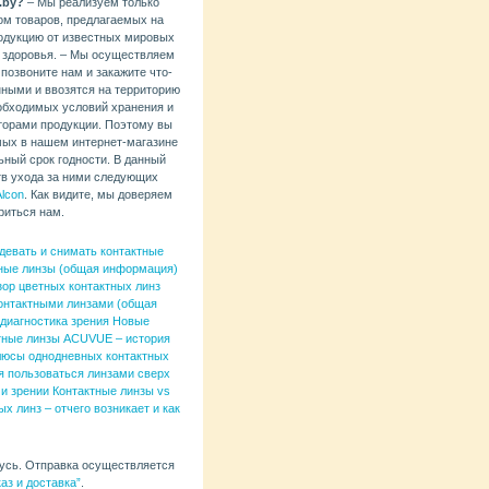
.by?
– Мы реализуем только
м товаров, предлагаемых на
родукцию от известных мировых
о здоровья. – Мы осуществляем
 позвоните нам и закажите что-
нными и ввозятся на территорию
обходимых условий хранения и
торами продукции. Поэтому вы
мых в нашем интернет-магазине
ьный срок годности. В данный
тв ухода за ними следующих
lcon
. Как видите, мы доверяем
риться нам.
девать и снимать контактные
тные линзы (общая информация)
ор цветных контактных линз
контактными линзами (общая
диагностика зрения
Новые
тные линзы ACUVUE – история
юсы однодневных контактных
я пользоваться линзами сверх
и зрении
Контактные линзы vs
ых линз – отчего возникает и как
русь. Отправка осуществляется
каз и доставка”
.