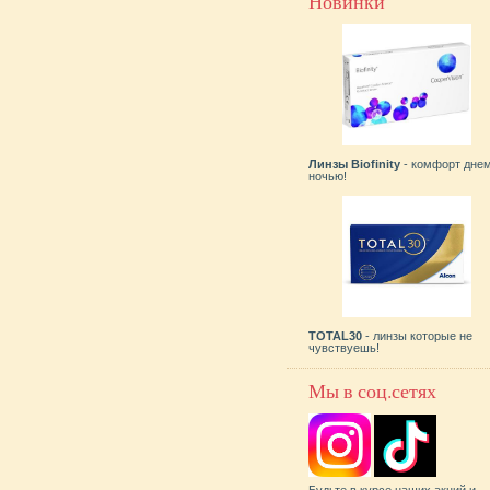
Новинки
Линзы Biofinity
- комфорт днем
ночью!
TOTAL30
- линзы которые не
чувствуешь!
Мы в соц.сетях