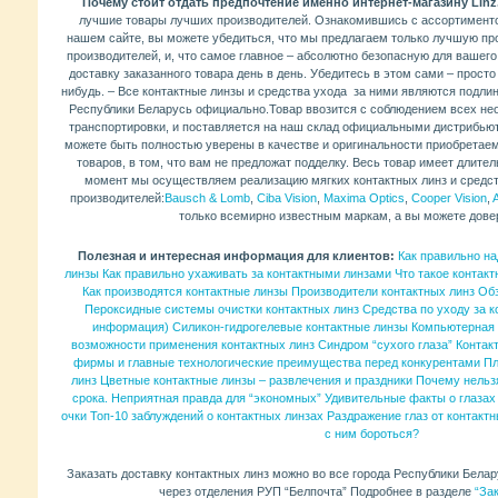
Почему стоит отдать предпочтение именно интернет-магазину Linz
лучшие товары лучших производителей. Ознакомившись с ассортименто
нашем сайте, вы можете убедиться, что мы предлагаем только лучшую п
производителей, и, что самое главное – абсолютно безопасную для вашег
доставку заказанного товара день в день. Убедитесь в этом сами – просто
нибудь. – Все контактные линзы и средства ухода за ними являются подли
Республики Беларусь официально.Товар ввозится с соблюдением всех не
транспортировки, и поставляется на наш склад официальными дистрибью
можете быть полностью уверены в качестве и оригинальности приобретае
товаров, в том, что вам не предложат подделку. Весь товар имеет длител
момент мы осуществляем реализацию мягких контактных линз и средс
производителей:
Bausch & Lomb
,
Ciba Vision
,
Maxima Optics
,
Cooper Vision
,
A
только всемирно известным маркам, а вы можете дове
Полезная и интересная информация для клиентов:
Как правильно на
линзы
Как правильно ухаживать за контактными линзами
Что такое контак
Как производятся контактные линзы
Производители контактных линз
Обз
Пероксидные системы очистки контактных линз
Средства по уходу за 
информация)
Силикон-гидрогелевые контактные линзы
Компьютерная 
возможности применения контактных линз
Синдром “сухого глаза”
Контак
фирмы и главные технологические преимущества перед конкурентами
Пл
линз
Цветные контактные линзы – развлечения и праздники
Почему нельз
срока. Неприятная правда для “экономных”
Удивительные факты о глазах 
очки
Топ-10 заблуждений о контактных линзах
Раздражение глаз от контактн
с ним бороться?
Заказать доставку контактных линз можно во все города Республики Бела
через отделения РУП “Белпочта” Подробнее в разделе
“За