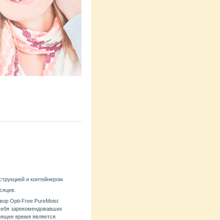
струкцией и контейнером.
сяцев.
ор Opti-Free PureMoist
себя зарекомендовавших
тоящее время является